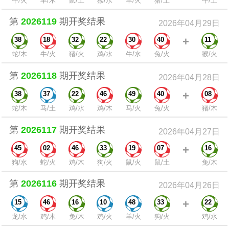
牛/火
羊/木
鼠/土
猴/水
羊/火
猪/土
牛/土
第
2026119
期开奖结果
2026年04月29日
+
38
18
32
22
30
40
11
蛇/木
牛/火
猪/火
鸡/水
牛/水
兔/火
猴/火
第
2026118
期开奖结果
2026年04月28日
+
38
37
22
46
49
40
08
蛇/木
马/土
鸡/水
鸡/木
马/火
兔/火
猪/木
第
2026117
期开奖结果
2026年04月27日
+
45
02
46
33
19
07
16
狗/水
蛇/火
鸡/木
狗/火
鼠/火
鼠/土
兔/木
第
2026116
期开奖结果
2026年04月26日
+
15
46
16
10
48
33
22
龙/水
鸡/木
兔/木
鸡/火
羊/火
狗/火
鸡/水