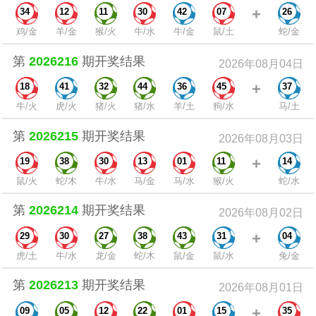
+
34
12
11
30
42
07
26
鸡/金
羊/金
猴/火
牛/水
牛/金
鼠/土
蛇/金
第
2026216
期开奖结果
2026年08月04日
+
18
41
32
44
36
45
37
牛/火
虎/火
猪/火
猪/水
羊/土
狗/水
马/土
第
2026215
期开奖结果
2026年08月03日
+
19
38
30
13
01
11
14
鼠/火
蛇/木
牛/水
马/金
马/水
猴/火
蛇/水
第
2026214
期开奖结果
2026年08月02日
+
29
30
27
38
43
31
04
虎/土
牛/水
龙/金
蛇/木
鼠/金
鼠/水
兔/金
第
2026213
期开奖结果
2026年08月01日
+
09
05
12
22
01
15
35