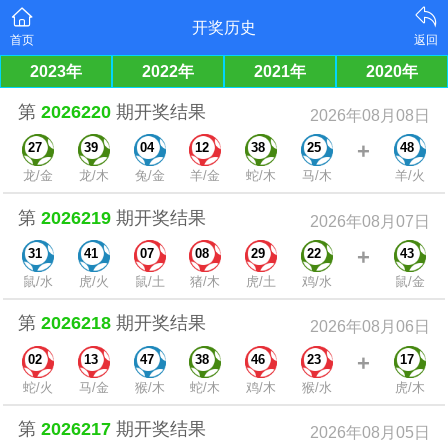
开奖历史
首页
返回
2023年
2022年
2021年
2020年
第
2026220
期开奖结果
2026年08月08日
+
27
39
04
12
38
25
48
龙/金
龙/木
兔/金
羊/金
蛇/木
马/木
羊/火
第
2026219
期开奖结果
2026年08月07日
+
31
41
07
08
29
22
43
鼠/水
虎/火
鼠/土
猪/木
虎/土
鸡/水
鼠/金
第
2026218
期开奖结果
2026年08月06日
+
02
13
47
38
46
23
17
蛇/火
马/金
猴/木
蛇/木
鸡/木
猴/水
虎/木
第
2026217
期开奖结果
2026年08月05日