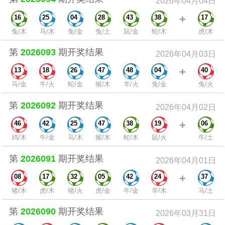
2026年04月04日
+
16
25
04
28
43
38
17
兔/木
马/木
兔/金
兔/土
鼠/金
蛇/木
虎/木
第
2026093
期开奖结果
2026年04月03日
+
13
18
26
47
48
04
40
马/金
牛/火
蛇/金
猴/木
羊/火
兔/金
兔/火
第
2026092
期开奖结果
2026年04月02日
+
46
42
25
47
38
19
06
鸡/木
牛/金
马/木
猴/木
蛇/木
鼠/火
牛/土
第
2026091
期开奖结果
2026年04月01日
+
08
17
32
05
42
24
37
猪/木
虎/木
猪/火
虎/金
牛/金
羊/木
马/土
第
2026090
期开奖结果
2026年03月31日