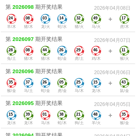
第
2026098
期开奖结果
2026年04月08日
+
24
08
03
14
32
49
17
羊/木
猪/木
龙/火
蛇/水
猪/火
马/火
虎/木
第
2026097
期开奖结果
2026年04月07日
+
28
08
44
26
29
46
11
兔/土
猪/木
猪/水
蛇/金
虎/土
鸡/木
猴/火
第
2026096
期开奖结果
2026年04月06日
+
35
37
26
05
25
15
43
猴/金
马/土
蛇/金
虎/金
马/木
龙/水
鼠/金
第
2026095
期开奖结果
2026年04月05日
+
15
39
01
38
21
48
35
龙/水
龙/木
马/水
蛇/木
狗/土
羊/火
猴/金
第
2026094
期开奖结果