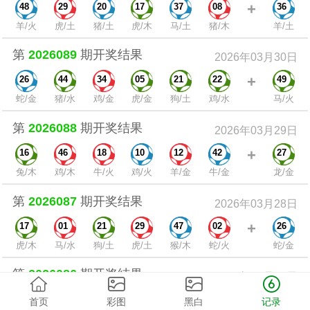
+
48
29
20
17
37
08
36
羊/火
虎/土
猪/土
虎/木
马/土
猪/木
羊/土
第
2026089
期开奖结果
2026年03月30日
+
26
44
34
05
21
22
49
蛇/金
猪/水
鸡/金
虎/金
狗/土
鸡/水
马/火
第
2026088
期开奖结果
2026年03月29日
+
16
46
18
10
12
42
27
兔/木
鸡/木
牛/火
鸡/火
羊/金
牛/金
龙/金
第
2026087
期开奖结果
2026年03月28日
+
17
01
21
29
47
02
26
虎/木
马/水
狗/土
虎/土
猴/木
蛇/火
蛇/金
第
2026086
期开奖结果
2026年03月27日
+
15
36
14
24
26
34
12
首页
彩图
黑白
记录