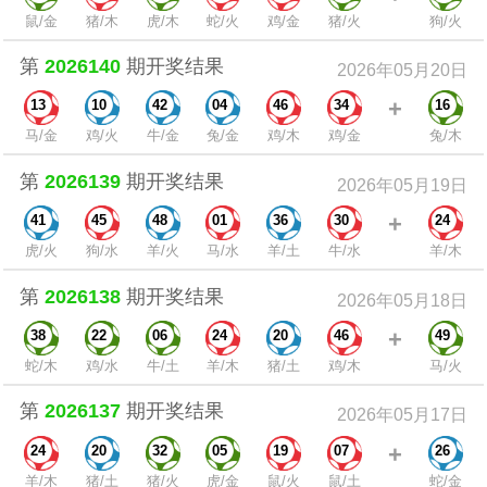
鼠/金
猪/木
虎/木
蛇/火
鸡/金
猪/火
狗/火
第
2026140
期开奖结果
2026年05月20日
+
13
10
42
04
46
34
16
马/金
鸡/火
牛/金
兔/金
鸡/木
鸡/金
兔/木
第
2026139
期开奖结果
2026年05月19日
+
41
45
48
01
36
30
24
虎/火
狗/水
羊/火
马/水
羊/土
牛/水
羊/木
第
2026138
期开奖结果
2026年05月18日
+
38
22
06
24
20
46
49
蛇/木
鸡/水
牛/土
羊/木
猪/土
鸡/木
马/火
第
2026137
期开奖结果
2026年05月17日
+
24
20
32
05
19
07
26
羊/木
猪/土
猪/火
虎/金
鼠/火
鼠/土
蛇/金