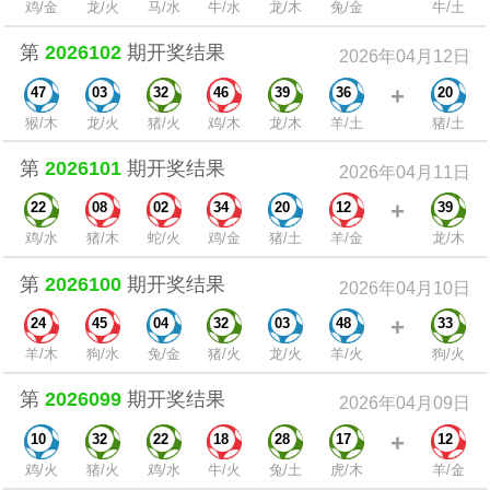
鸡/金
龙/火
马/水
牛/水
龙/木
兔/金
牛/土
第
2026102
期开奖结果
2026年04月12日
+
47
03
32
46
39
36
20
猴/木
龙/火
猪/火
鸡/木
龙/木
羊/土
猪/土
第
2026101
期开奖结果
2026年04月11日
+
22
08
02
34
20
12
39
鸡/水
猪/木
蛇/火
鸡/金
猪/土
羊/金
龙/木
第
2026100
期开奖结果
2026年04月10日
+
24
45
04
32
03
48
33
羊/木
狗/水
兔/金
猪/火
龙/火
羊/火
狗/火
第
2026099
期开奖结果
2026年04月09日
+
10
32
22
18
28
17
12
鸡/火
猪/火
鸡/水
牛/火
兔/土
虎/木
羊/金