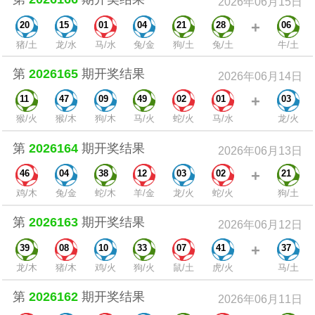
2026年06月15日
+
20
15
01
04
21
28
06
猪/土
龙/水
马/水
兔/金
狗/土
兔/土
牛/土
第
2026165
期开奖结果
2026年06月14日
+
11
47
09
49
02
01
03
猴/火
猴/木
狗/木
马/火
蛇/火
马/水
龙/火
第
2026164
期开奖结果
2026年06月13日
+
46
04
38
12
03
02
21
鸡/木
兔/金
蛇/木
羊/金
龙/火
蛇/火
狗/土
第
2026163
期开奖结果
2026年06月12日
+
39
08
10
33
07
41
37
龙/木
猪/木
鸡/火
狗/火
鼠/土
虎/火
马/土
第
2026162
期开奖结果
2026年06月11日