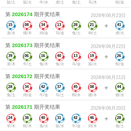
鼠/土
鼠/火
牛/水
虎/土
兔/土
马/木
蛇/金
第
2026174
期开奖结果
2026年06月23日
+
15
08
34
13
28
21
41
龙/水
猪/木
鸡/金
马/金
兔/土
狗/土
虎/火
第
2026173
期开奖结果
2026年06月22日
+
39
06
16
40
13
19
26
龙/木
牛/土
兔/木
兔/火
马/金
鼠/火
蛇/金
第
2026172
期开奖结果
2026年06月21日
+
28
34
42
37
45
08
44
兔/土
鸡/金
牛/金
马/土
狗/水
猪/木
猪/水
第
2026171
期开奖结果
2026年06月20日
+
24
38
40
31
42
46
28
羊/木
蛇/木
兔/火
鼠/水
牛/金
鸡/木
兔/土