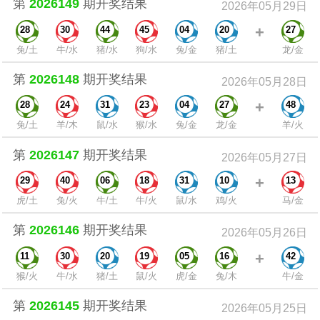
第
2026149
期开奖结果
2026年05月29日
+
28
30
44
45
04
20
27
兔/土
牛/水
猪/水
狗/水
兔/金
猪/土
龙/金
第
2026148
期开奖结果
2026年05月28日
+
28
24
31
23
04
27
48
兔/土
羊/木
鼠/水
猴/水
兔/金
龙/金
羊/火
第
2026147
期开奖结果
2026年05月27日
+
29
40
06
18
31
10
13
虎/土
兔/火
牛/土
牛/火
鼠/水
鸡/火
马/金
第
2026146
期开奖结果
2026年05月26日
+
11
30
20
19
05
16
42
猴/火
牛/水
猪/土
鼠/火
虎/金
兔/木
牛/金
第
2026145
期开奖结果
2026年05月25日