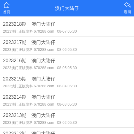
澳门大陆仔
首页
返回
2023218期：澳门大陆仔
2023澳门正版资料 670288.com
08-07 05:30
2023217期：澳门大陆仔
2023澳门正版资料 670288.com
08-06 05:30
2023216期：澳门大陆仔
2023澳门正版资料 670288.com
08-05 05:30
2023215期：澳门大陆仔
2023澳门正版资料 670288.com
08-04 05:30
2023214期：澳门大陆仔
2023澳门正版资料 670288.com
08-03 05:30
2023213期：澳门大陆仔
2023澳门正版资料 670288.com
08-02 05:30
2023212期：澳门大陆仔