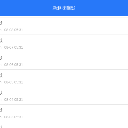
新趣味幽默
默
m
08-08 05:31
默
m
08-07 05:31
默
m
08-06 05:31
默
m
08-05 05:31
默
m
08-04 05:31
默
m
08-03 05:31
默