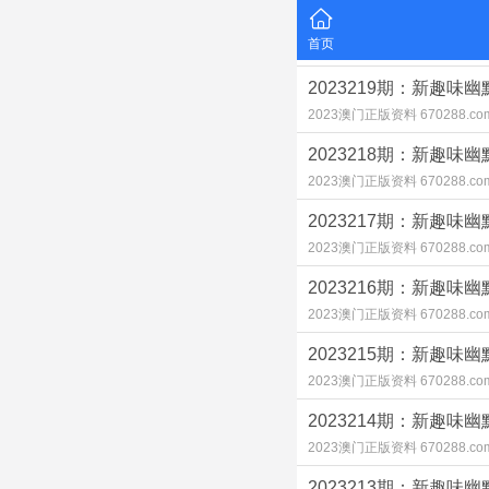
首页
2023219期：新趣味幽
2023澳门正版资料 670288.co
2023218期：新趣味幽
2023澳门正版资料 670288.co
2023217期：新趣味幽
2023澳门正版资料 670288.co
2023216期：新趣味幽
2023澳门正版资料 670288.co
2023215期：新趣味幽
2023澳门正版资料 670288.co
2023214期：新趣味幽
2023澳门正版资料 670288.co
2023213期：新趣味幽